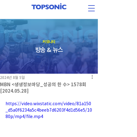
​커뮤니티
방송 & 뉴스
2024년 8월 5일
MBN <생생정보마당_성공의 한 수> 1578회
[2024.05.28]
https://video.wixstatic.com/video/81a150
_d5a0f6234a5c4beeb7d6203f4d1d56e5/10
80p/mp4/file.mp4