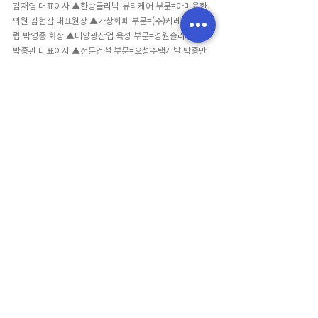
김재영 대표이사 ▲한방클리닉-뷰티케어 부문=아미율한
의원 김현갑 대표원장 ▲가상화폐 부문=(주)케레이캐시클
럽 박영종 회장 ▲태양광산업 육성 부문=경원솔라텍(주) 
박종관 대표이사 ▲전문건설 부문=오성주택개발 박종만 
대표 ▲신뢰경영(수입차량 리스) 부문=(주)로지오토리스 
배준형 대표이사 ▲한식-닭곰탕 장인부문=별미집 송수홍 
대표 ▲K뷰티산업 부문=(주)파이진글로벌 송연우 대표이
사 
▲명품-초음파식기세척기 부문=(주)세이버투플러스 송
용섭 회장
 ▲교육(인재양성) 부문=조선대학교 기초교육대
학 자유전공학부 신정숙 교수 ▲금융인 부문=(주)위원라이
프 양진용 대표이사 ▲코딩교육 부문=탑코딩에듀 오지미 
대표 ▲신생 고급유아브랜드 부문=디어멜로디 윤채하 대
표 ▲교육경영 부문=인체경영연구소, 휴렘교육경영컨설
팅 이욱 대표 ▲운동기구 부문=붐코리아 이웅식 대표 ▲불
교발전 공헌 부문=(사)일월불교 태고종 총본산 고경사 종
정 자광 스님 ▲고객감동 서비스 부문=바로연 결혼정보 전
지연 대표 ▲무용교육 부문=골든캣츠 정승혜 대표 ▲혁신
인증(축,계사 탈취살균) 부문=(주)삼도환경 정우남 대표이
사 ▲친환경 웰빙 건축자재 부문=월드칸 정하진 대표 ▲교
육(단체장) 부문=한국교원단체총연합회 하윤수 회장 등이 
영예의 수상자 명단에 이름을 올렸다.