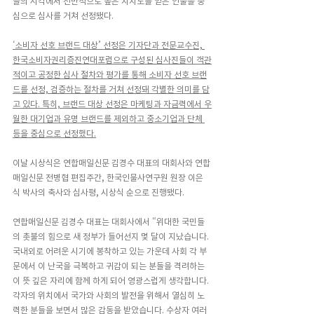
들의 시각에서 전반적으로 높은 지지도를 얻은 인물을 중
심으로 심사를 거쳐 선정됐다.
‘소비자 선호 브랜드 대상’ 선정은 기자단과 전문교수진, 
한국소비자권리증진연대포럼으로 구성된 심사진들이 객관
적이고 공정한 심사 절차와 평가를 통해 소비자 선호 브랜
드를 선정, 검증하는 절차를 거쳐 선정돼 각별한 의미를 담
고 있다. 특히, 브랜드 대상 선정은 마케팅과 자금력에서 우
월한 대기업과 유명 브랜드를 제외하고 중소기업과 단체 
등을 중심으로 선정했다.
이날 시상식은 연합매일신문 김경수 대표의 대회사와 연합
매일신문 전병협 편집주간, 한국인물사연구원 원장 이은
식 박사의 축사와 심사평, 시상식 순으로 진행됐다.
연합매일신문 김경수 대표는 대회사에서 “위대한 국민들
의 촛불의 힘으로 새 정부가 들어선지 몇 달이 지났습니다. 
국내외로 어려운 시기에 봉착하고 있는 가운데 사회 각 부
문에서 이 난국을 극복하고 귀감이 되는 분들을 격려하는 
이 뜻 깊은 자리에 함께 하게 되어 영광스럽게 생각합니다. 
각자의 위치에서 국가와 사회의 발전을 위해서 열심히 노
력한 분들을 보면서 많은 감동을 받았습니다. 수상자 여러