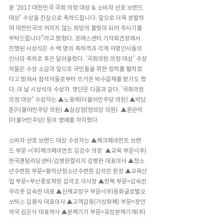
분 ‘2017 대한민국 국회 의정 대상 & 소비자 선호 브랜드 
대상’ 수상을 진심으로 축하드립니다. 앞으로 더욱 분발하
여 대한민국의 꺼지지 않는 희망의 불빛이 되어 주시기를 
부탁드립니다”라고 밝혔다. 프레스센터 기자회견장에서 
진행된 시상식은 수 백 명의 축하객과 각계 저명인사들의 
인사와 축하로 후끈 달아올랐다. ‘국회의원 의정 대상’ 수상
자들은 수상 소감과 앞으로 국민들을 위한 정치를 펼치겠
다고 밝혀서 참석자들로부터 뜨거운 박수갈채를 받기도 했
다..이 날 시상식의 수상자  명단은 다음과 같다. ‘국회의원 
의정 대상’ 수상자는 ▲노웅래(더불어민주당 의원) ▲박남
춘(더불어민주당 의원) ▲심상정(정의당 의원)  ▲윤관석
(더불어민주당) 등이 영예를 차지했다.
소비자 선호 브랜드 대상 수상자는 ▲체크페이먼트 브랜
드 부문 =(주)체크페이먼트 김강수 의장  ▲교육 부문=(주)
한국퀀텀리딩센터/김병완칼리지 김병완 대표이사 ▲청소
년수련원 부문=황석산청소년수련원 김석린 원장 ▲교육산
업 부문=부산종로학원 김석조 이사장 ▲한복 부문=김숙진
우리옷 김숙진 대표 ▲신체교정구 부문=(주)동화글로벌오
쏘틱스 김용식 대표이사 ▲고객감동(가상화폐) 부문=장안
약국 김은식 대표약사 ▲분체기기 부문=유성분체기계(주) 