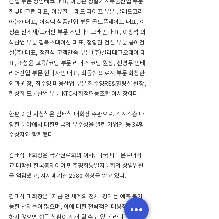
산업 부문 성심테크 대표, 이승준 정밀기계부품산업 부문 
한빛테크랩 대표, 이유철 클래드 파이프 부문 클래드코리
아(주) 대표, 이정택 식품산업 부문 골드플레이트 대표, 이
정훈 신소재/그래핀 부문 스탠다드그래핀 대표, 이창석 외
식산업 부문 김볶스테이션 대표, 정양관 건설 부문 금아건
설(주) 대표, 정진석 고객만족 부문 (주)칼라테크오에이 대
표, 조성윤 교육/코팅 부문 리더스 코딩 원장, 천경두 인테
리어산업 부문 현디자인 대표, 최동휘 의료계 부문 화창한
외과 원장, 최수영 미용산업 부문 최수영RE&힐링샵 원장, 
한상희 드론산업 부문 KTC사회적협동조합 이사장이다.
한편 이번 시상식은 김태식 대회장 주관으로. 각계각층 다
양한 분야에서 대한민국의 우수성을 알린 기업인 등 34명 
수상자와 함께했다.
김태식 대회장은 국가원로회의 이사, 미국 피드몬트대학
교 대학원 한국총재이며 민주평화통일자문회의 상임위원
을 역임했고, 시사매거진 2580 회장을 맡고 있다.
김태식 대회장은 "지금 전 세계의 정치. 경제는 예측 불가
능한 난제들이 많으며, 이에 대한 전략적인 대응책을 강구
하지 않으면 힘든 상황이 전개 될 수도 있다"라며 "2018 