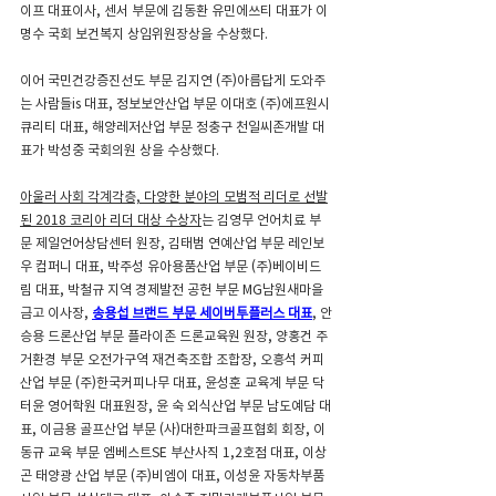
이프 대표이사, 센서 부문에 김동환 유민에쓰티 대표가 이
명수 국회 보건복지 상임위원장상을 수상했다.
이어 국민건강증진선도 부문 김지연 (주)아름답게 도와주
는 사람들is 대표, 정보보안산업 부문 이대호 (주)에프원시
큐리티 대표, 해양레저산업 부문 정충구 천일씨존개발 대
표가 박성중 국회의원 상을 수상했다.
아울러 사회 각계각층, 다양한 분야의 모범적 리더로 선발
된 2018 코리아 리더 대상 수상자
는 김영무 언어치료 부
문 제일언어상담센터 원장, 김태범 연예산업 부문 레인보
우 컴퍼니 대표, 박주성 유아용품산업 부문 (주)베이비드
림 대표, 박철규 지역 경제발전 공헌 부문 MG남원새마을
금고 이사장, 
송용섭 브랜드 부문 세이버투플러스 대표
, 안
승용 드론산업 부문 플라이존 드론교육원 원장, 양홍건 주
거환경 부문 오전가구역 재건축조합 조합장, 오흥석 커피
산업 부문 (주)한국커피나무 대표, 윤성훈 교육계 부문 닥
터윤 영어학원 대표원장, 윤 숙 외식산업 부문 남도예담 대
표, 이금용 골프산업 부문 (사)대한파크골프협회 회장, 이
동규 교육 부문 엠베스트SE 부산사직 1,2호점 대표, 이상
곤 태양광 산업 부문 (주)비엠이 대표, 이성윤 자동차부품