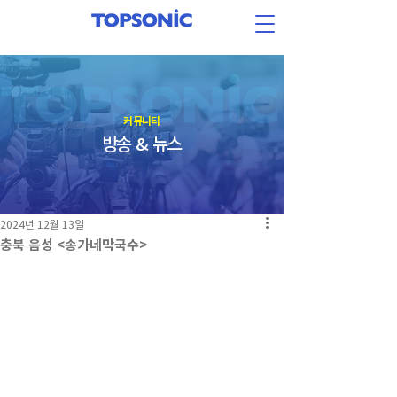
​커뮤니티
방송 & 뉴스
2024년 12월 13일
충북 음성 <송가네막국수>