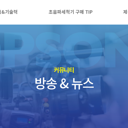
품&기술력
초음파세척기 구매 TIP
제
​커뮤니티
방송 & 뉴스