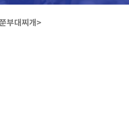
빅쭌부대찌개>