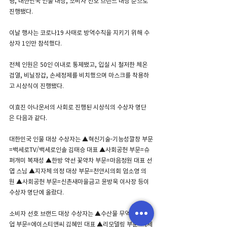
평, 대한민국 인물 대상, 소비자 선호 브랜드 대상 순으로 
진행됐다.
이날 행사는 코로나19 사태로 방역수칙을 지키기 위해 수
상자 1인만 참석했다.
전체 인원은 50인 이내로 통제됐고, 입실 시 철저한 체온 
검열, 비닐장갑, 손세정제를 비치했으며 마스크를 착용하
고 시상식이 진행됐다.
이효진 아나운서의 사회로 진행된 시상식의 수상자 명단
은 다음과 같다.
대한민국 인물 대상 수상자는 ▲혁신기술-기능성깔창 부문
=백세로TV/백세로인솔 김태승 대표 ▲사회공헌 부문=슈
퍼개미 복재성 ▲한방 약선 꽃약차 부문=마음정원 대표 선
엽 스님 ▲지자체 의정 대상 부문=천안시의회 엄소영 의
원 ▲사회공헌 부문=신촌새마을금고 윤방욱 이사장 등이 
수상자 명단에 올랐다.
소비자 선호 브랜드 대상 수상자는 ▲수산물 무역 전문기
업 부문=에이스티앤씨 김혜민 대표 ▲리모델링 부문=국제