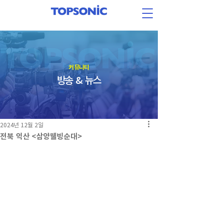
​커뮤니티
방송 & 뉴스
2024년 12월 2일
전북 익산 <삼양웰빙순대>