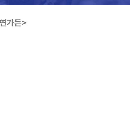
칠연가든>