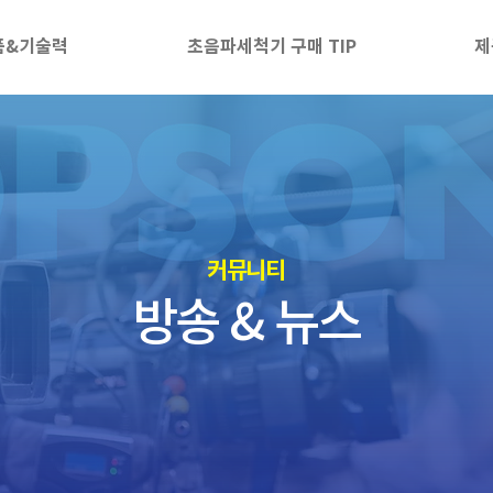
품&기술력
초음파세척기 구매 TIP
제
​커뮤니티
방송 & 뉴스