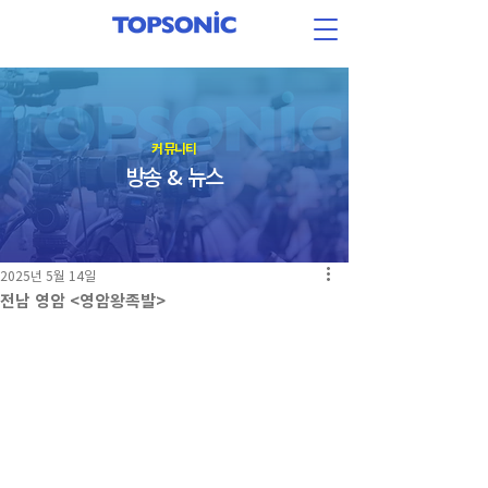
​커뮤니티
방송 & 뉴스
2025년 5월 14일
전남 영암 <영암왕족발>