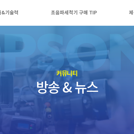
품&기술력
초음파세척기 구매 TIP
제
​커뮤니티
방송 & 뉴스