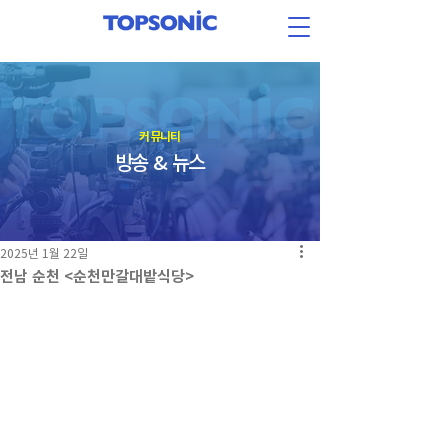
​커뮤니티
방송 & 뉴스
2025년 1월 22일
전남 순천 <순천만갈대밭식당>