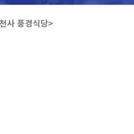
강천사 풍경식당>