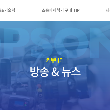
품&기술력
초음파세척기 구매 TIP
제
​커뮤니티
방송 & 뉴스