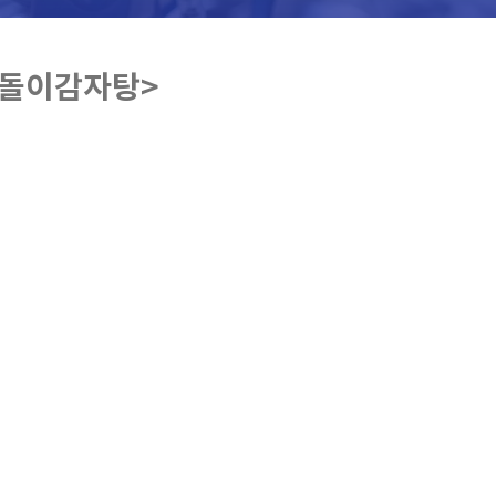
호돌이감자탕>