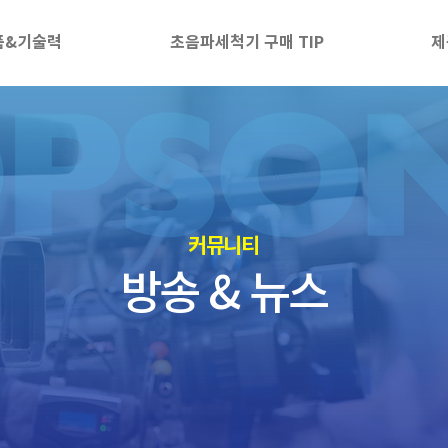
품&기술력
초음파세척기 구매 TIP
제
​커뮤니티
방송 & 뉴스