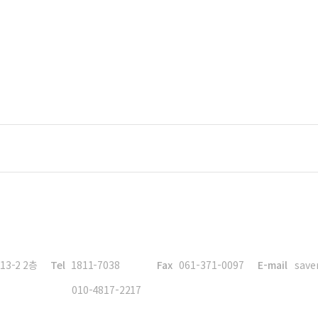
3-2 2층
Tel
1811-7038
Fax
061-371-0097
E-mail
save
010-4817-2217