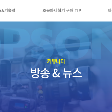
품&기술력
초음파세척기 구매 TIP
제
​커뮤니티
방송 & 뉴스