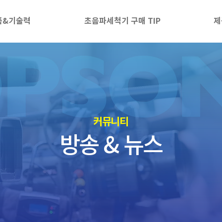
품&기술력
초음파세척기 구매 TIP
제
​커뮤니티
방송 & 뉴스