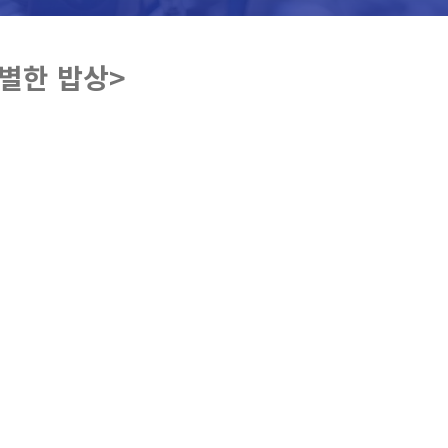
뚝별한 밥상>