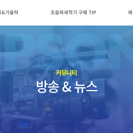
품&기술력
초음파세척기 구매 TIP
제
​커뮤니티
방송 & 뉴스