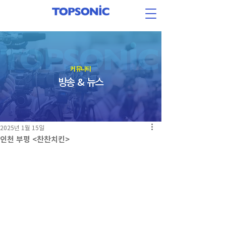
​커뮤니티
방송 & 뉴스
2025년 1월 15일
인천 부평 <찬찬치킨>