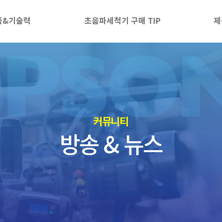
품&기술력
초음파세척기 구매 TIP
제
​커뮤니티
방송 & 뉴스