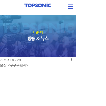
​커뮤니티
방송 & 뉴스
2025년 1월 22일
울산 <구구구훠궈>