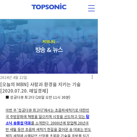
​커뮤니티
방송 & 뉴스
2024년 4월 22일
[오늘의 MBN] 사람과 환경을 지키는 기술
[2020.07.20. 매일경제]
■ 성공다큐 최고다 (20일 오전 11시 30분)
이번 주 '성공다큐 최고다'에서는 초음파세척기로 대한민
국 주방문화에 혁명을 일으키며 시장을 선도하고 있는 
탑
소닉 송용섭 대표
를 소개한다. 2000년에 창업해 20년이
란 세월 동안 초음파 세척기 한길을 걸어온 송 대표는 반도
체칩 세척에 사용되던 산업용 초음파 기술을 주방용 식기