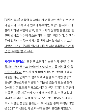
[헤럴드경제] 외식업 경영에서 가장 중요한 것은 바로 인건
비 관리다. 고객 대비 인력이 부족하면 제공되는 서비스의 
질이 저하될 수밖에 없고, 또 지나치게 많으면 불필요한 인
건비 낭비로 순수익 감소를 피할 수 없기 때문이다. 
이런 가
운데 최첨단 초음파 세척기를 통해 외식업계의 오랜 고민
이었던 인건비 문제를 일거에 해결한 세이버투플러스가 최
근 큰 주목을 받고 있다. 
세이버투플러스
는 최첨단 초음파 기술을 식기세척기에 적
용시켜 보다 빠르고 편리하게 다량의 식기를 세척할 수 있
도록 도와준다.
 반도체칩 세척에 사용되는 산업용 초음파 
기술을 가진 업체와의 협력으로 개발한 독보적인 성능의 
초음파 진동소자를 적용한 이 제품은 초음파 진동을 통해 
형성되는 기포들의 작용으로 식기에 묻은 찌꺼기와 기름때
는 물론, 각종 세균까지 모조리 제거해 준다. 또한 과일과 
야채의 세척에도 사용할 수 있으며, 잔류 농약성분의 제거
에도 탁월한 성능을 발휘한다. 이 제품을 통해 세척된 깻잎
은 102가지 성분검사 결과 유해물질이 불검출 되었으며, 