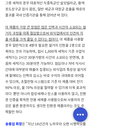
그릇 세척의 경우 대표적인 식중독균인 살모넬라균, 황색
포도상구균 검사 음성, 일반 세균과 대장균 검출율 제로의 
결과를 국내 인증기관을 통해 얻어낸 바 있다. 
이 제품의 가장 큰 장점은 많은 인력과 시간이 소요되는 설
거지 과정을 대폭 절감함으로써 외식업에서의 인건비 지
출 비중을 크게 줄일 수 있다는 점이다.
 이 제품을 사용할 
경우 일반적으로 4명이 필요한 설거지 인원을 1명으로 감
축하는 것이 가능하며, 접시 1,000개 세척시 기존 수압식 
세척기는 2시간 30분가량의 시간이 소요되는 반면에, 초
음파 세척기는 30분이면 가능하다. 점심이나 저녁 식사시
간대에 대부분의 매출이 집중되는 외식업의 특성상 설거지
에 할애되는 인력의 감소는 바로 수익의 극대화로 이어질 
수 있으며, 초절전형 시스템으로 기존 타 제품 대비 전기 
90% 이상, 물 70% 이상을 절약할 수 있기에 더욱 효과적
이다. 뿐만 아니라 합성세제나 린스를 사용하지 않고, 친환
경 인증을 획득한 전용 세제를 사용함으로써 사용자의 건
강은 물론 환경까지도 생각한 친환경 제품이라는 것도 주
목할만 하다.
송용섭 회장
은 “지난 16년간의 노하우와 오랜 시행착오를 