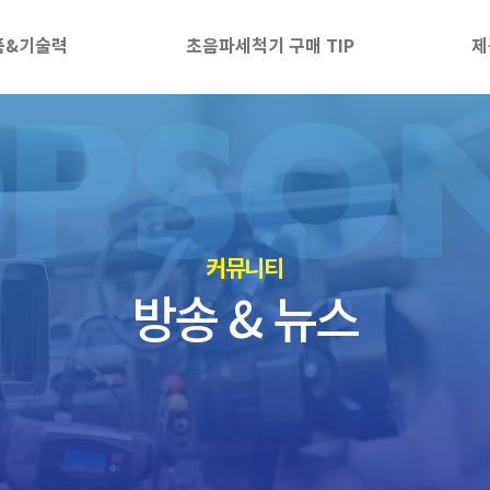
품&기술력
초음파세척기 구매 TIP
제
​커뮤니티
방송 & 뉴스