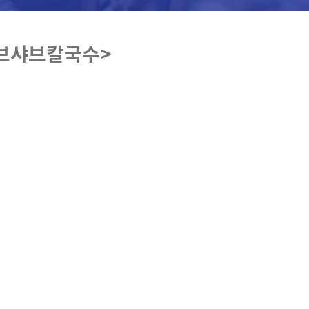
브샤브칼국수>