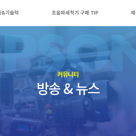
품&기술력
초음파세척기 구매 TIP
제
​커뮤니티
방송 & 뉴스