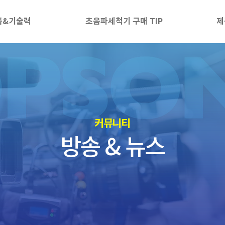
품&기술력
초음파세척기 구매 TIP
제
​커뮤니티
방송 & 뉴스