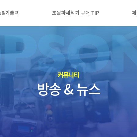
품&기술력
초음파세척기 구매 TIP
제
​커뮤니티
방송 & 뉴스