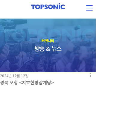
​커뮤니티
방송 & 뉴스
2024년 12월 12일
경북 포항 <지호한방삼계탕>