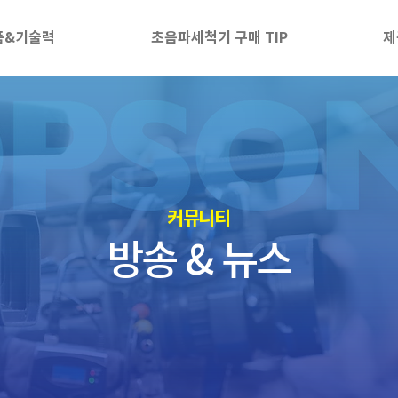
품&기술력
초음파세척기 구매 TIP
제
​커뮤니티
방송 & 뉴스