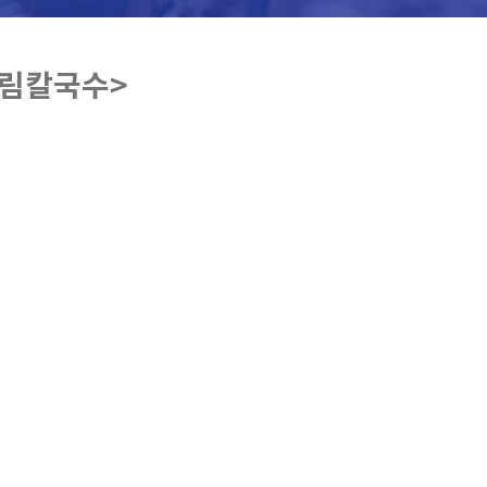
부림칼국수>