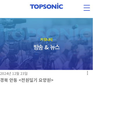
​커뮤니티
방송 & 뉴스
2024년 12월 23일
경북 안동 <전원일기 요양원>