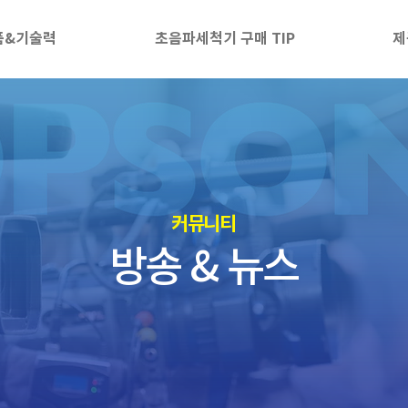
품&기술력
초음파세척기 구매 TIP
제
​커뮤니티
방송 & 뉴스