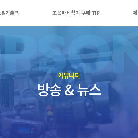
품&기술력
초음파세척기 구매 TIP
제
​커뮤니티
방송 & 뉴스