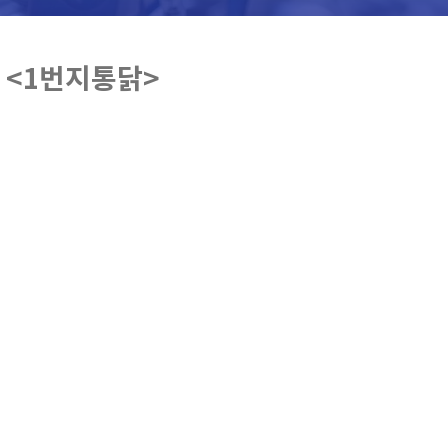
 <1번지통닭>