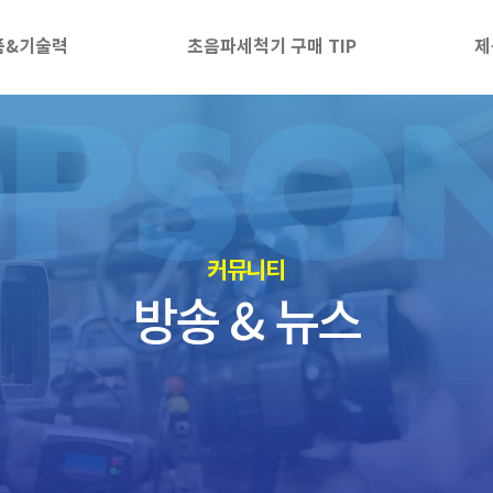
품&기술력
초음파세척기 구매 TIP
제
​커뮤니티
방송 & 뉴스